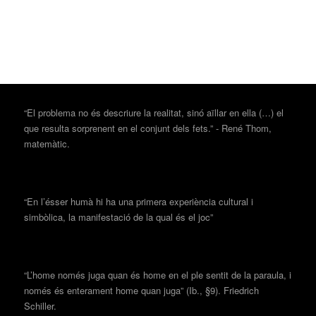
“El problema no és descriure la realitat, sinó aïllar en ella (…) el
que resulta sorprenent en el conjunt dels fets.” - René Thom,
matemàtic.
“En l’ésser humà hi ha una primera experiència cultural i
simbòlica, la manifestació de la qual és el joc”
“L’home només juga quan és home en el ple sentit de la paraula, i
només és enterament home quan juga” (Ib., §9). Friedrich
Schiller.