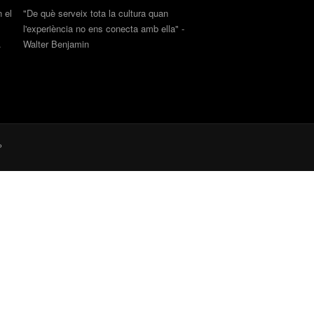
 el
"De què serveix tota la cultura quan
l'experiència no ens conecta amb ella" -
.
Walter Benjamin
P