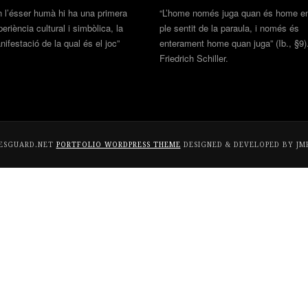
n l’ésser humà hi ha una primera
“L’home només juga quan és home en
eriència cultural i simbòlica, la
ple sentit de la paraula, i només és
ifestació de la qual és el joc”
enterament home quan juga” (Ib., §9)
Friedrich Schiller.
ESGUARD.NET
PORTFOLIO WORDPRESS THEME
DESIGNED & DEVELOPED BY JM