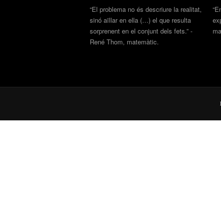
“El problema no és descriure la realitat,
“E
sinó aïllar en ella (…) el que resulta
exp
sorprenent en el conjunt dels fets.” -
man
René Thom, matemàtic.