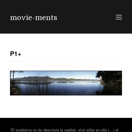
movie-ments
P1+
“El problema no és descriure la realitat, sinó aïllar en ella (…) el